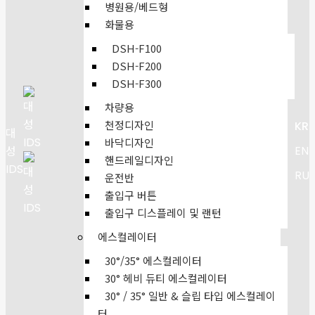
병원용/베드형
화물용
DSH-F100
DSH-F200
DSH-F300
차량용
천정디자인
KR
대
바닥디자인
EN
성
핸드레일디자인
IDS
RU
운전반
출입구 버튼
출입구 디스플레이 및 랜턴
에스컬레이터
30°/35° 에스컬레이터
30° 헤비 듀티 에스컬레이터
30° / 35° 일반 & 슬립 타입 에스컬레이
터